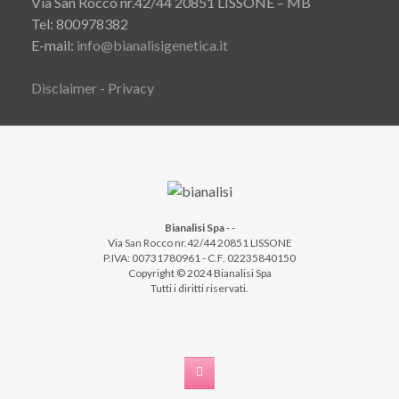
Via San Rocco nr.42/44 20851 LISSONE – MB
Tel: 800978382
E-mail:
info@bianalisigenetica.it
Disclaimer - Privacy
Bianalisi Spa
-
-
Via San Rocco nr.42/44 20851 LISSONE
P.IVA: 00731780961 - C.F. 02235840150
Copyright © 2024 Bianalisi Spa
Tutti i diritti riservati.