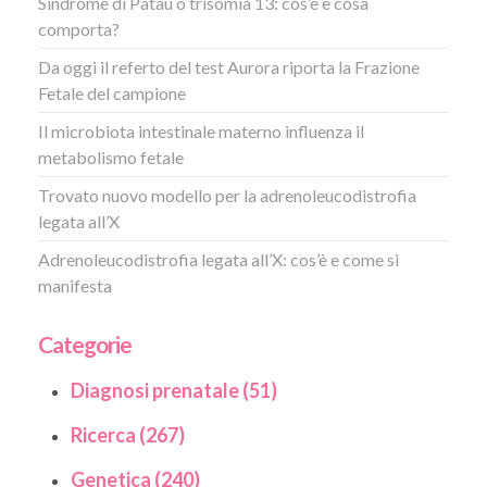
Sindrome di Patau o trisomia 13: cos’è e cosa
comporta?
Da oggi il referto del test Aurora riporta la Frazione
Fetale del campione
Il microbiota intestinale materno influenza il
metabolismo fetale
Trovato nuovo modello per la adrenoleucodistrofia
legata all’X
Adrenoleucodistrofia legata all’X: cos’è e come si
manifesta
Categorie
Diagnosi prenatale (51)
Ricerca (267)
Genetica (240)