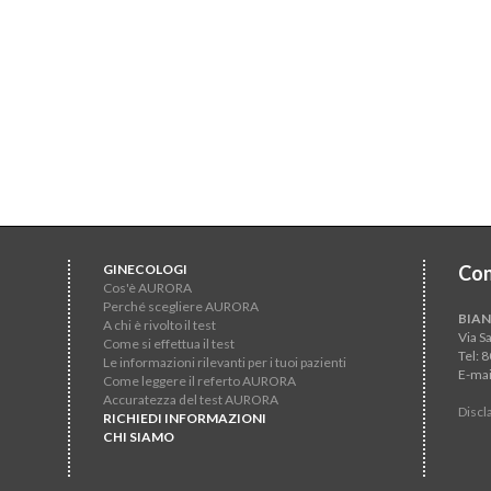
GINECOLOGI
Con
Cos'è AURORA
Perché scegliere AURORA
BIAN
A chi è rivolto il test
Via S
Come si effettua il test
Tel: 
Le informazioni rilevanti per i tuoi pazienti
E-mai
Come leggere il referto AURORA
Accuratezza del test AURORA
Discl
RICHIEDI INFORMAZIONI
CHI SIAMO