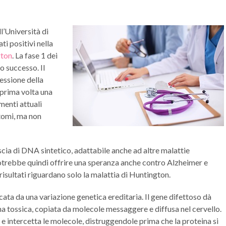
l’Università di
ti positivi nella
gton
. La fase 1 dei
o successo. Il
essione della
 prima volta una
menti attuali
ntomi, ma non
cia di DNA sintetico, adattabile anche ad altre malattie
trebbe quindi offrire una speranza anche contro Alzheimer e
risultati riguardano solo la malattia di Huntington.
ata da una variazione genetica ereditaria. Il gene difettoso dà
na tossica, copiata da molecole messaggere e diffusa nel cervello.
 intercetta le molecole, distruggendole prima che la proteina si