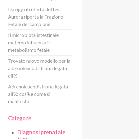
Da oggi il referto del test
Aurora riporta la Frazione
Fetale del campione
Il microbiota intestinale
materno influenza il
metabolismo fetale
Trovato nuovo modello per la
adrenoleucodistrofia legata
all’X
Adrenoleucodistrofia legata
all’X: cos’è e come si
manifesta
Categorie
Diagnosi prenatale