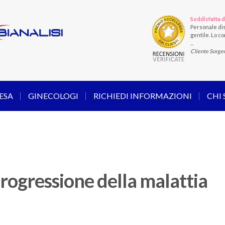
Soddisfatta d
Personale dis
gentile. Lo con
...
Cliente Sorge
ESA
GINECOLOGI
RICHIEDI INFORMAZIONI
CHI
progressione della malattia