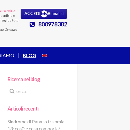
el servizio.
ponibile e
siglio a tutti
800978382
nte Genetica
 SIAMO
BLOG
Ricerca nel blog
Articoli recenti
Sindrome di Patau o trisomia
13: cos’è e cosa comporta?