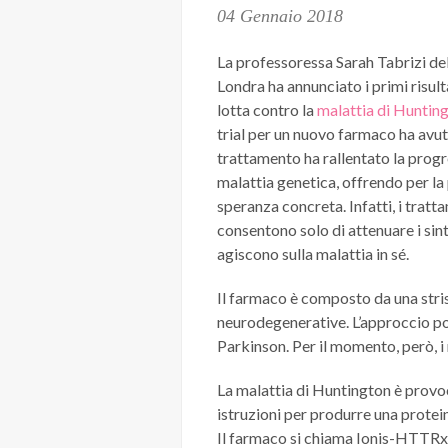
04 Gennaio 2018
La professoressa Sarah Tabrizi del
Londra ha annunciato i primi risulta
lotta contro la
malattia di Huntin
trial per un nuovo farmaco ha avut
trattamento ha rallentato la progr
malattia genetica, offrendo per la
speranza concreta. Infatti, i tratta
consentono solo di attenuare i si
agiscono sulla malattia in sé.
Il farmaco è composto da una stris
neurodegenerative. L’approccio po
Parkinson. Per il momento, però, i 
La malattia di Huntington è provoc
istruzioni per produrre una protei
Il farmaco si chiama Ionis-HTTRx e