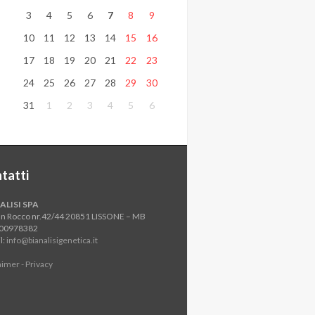
3
4
5
6
7
8
9
10
11
12
13
14
15
16
17
18
19
20
21
22
23
24
25
26
27
28
29
30
31
1
2
3
4
5
6
tatti
ALISI SPA
an Rocco nr.42/44 20851 LISSONE – MB
800978382
l:
info@bianalisigenetica.it
aimer - Privacy