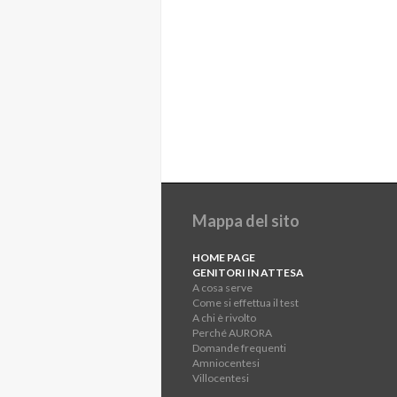
Mappa del sito
HOME PAGE
GENITORI IN ATTESA
A cosa serve
Come si effettua il test
A chi è rivolto
Perché AURORA
Domande frequenti
Amniocentesi
Villocentesi