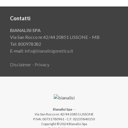
Contatti
BIANALISI SPA
Via San Rocco nr.42/44 20851 LISSONE – MB
Tel: 800978382
E-mail:
info@bianalisigenetica.it
Disclaimer - Privacy
Bianalisi Spa
-
-
Via San Rocco nr.42/44 20851 LISSONE
P.IVA: 00731780961 - C.F. 02235840150
Copyright © 2024 Bianalisi Spa