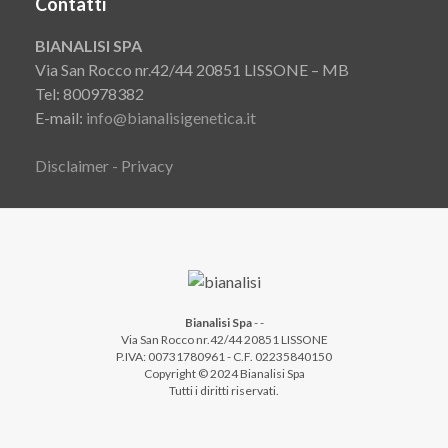
Contatti
BIANALISI SPA
Via San Rocco nr.42/44 20851 LISSONE – MB
Tel: 800978382
E-mail:
info@bianalisigenetica.it
Disclaimer - Privacy
Bianalisi Spa
-
-
Via San Rocco nr.42/44 20851 LISSONE
P.IVA: 00731780961 - C.F. 02235840150
Copyright © 2024 Bianalisi Spa
Tutti i diritti riservati.