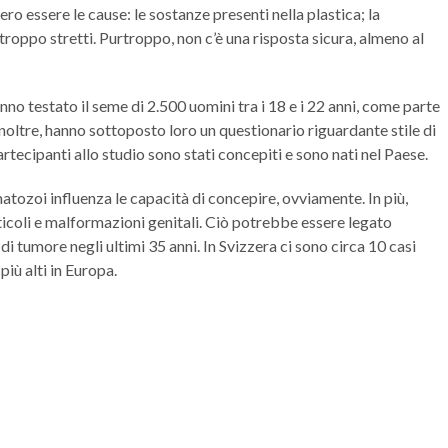
ro essere le cause: le sostanze presenti nella plastica; la
s troppo stretti. Purtroppo, non c’è una risposta sicura, almeno al
anno testato il seme di 2.500 uomini tra i 18 e i 22 anni, come parte
 Inoltre, hanno sottoposto loro un questionario riguardante stile di
artecipanti allo studio sono stati concepiti e sono nati nel Paese.
tozoi influenza le capacità di concepire, ovviamente. In più,
sticoli e malformazioni genitali. Ciò potrebbe essere legato
di tumore negli ultimi 35 anni. In Svizzera ci sono circa 10 casi
più alti in Europa.