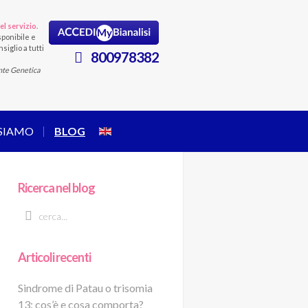
el servizio.
ponibile e
siglio a tutti
800978382
nte Genetica
 SIAMO
BLOG
Ricerca nel blog
Articoli recenti
Sindrome di Patau o trisomia
13: cos’è e cosa comporta?