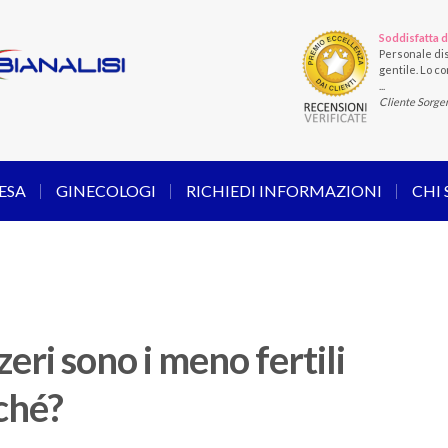
Soddisfatta d
Personale dis
gentile. Lo con
...
Cliente Sorge
ESA
GINECOLOGI
RICHIEDI INFORMAZIONI
CHI
zeri sono i meno fertili
ché?