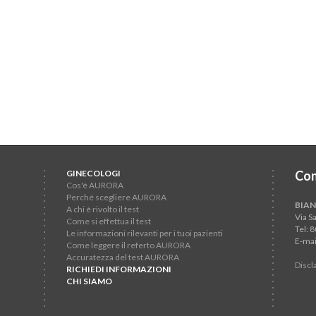
GINECOLOGI
Con
Cos'è AURORA
Perché scegliere AURORA
BIAN
A chi è rivolto il test
Via S
Come si effettua il test
Tel: 
Le informazioni rilevanti per i tuoi pazienti
E-mai
Come leggere il referto AURORA
Accuratezza del test AURORA
Discl
RICHIEDI INFORMAZIONI
CHI SIAMO