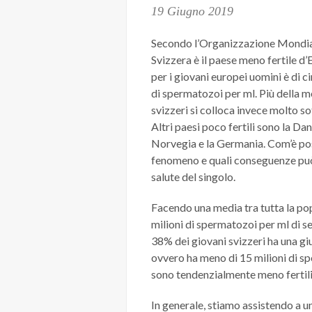
19 Giugno 2019
Secondo l’Organizzazione Mondiale
Svizzera è il paese meno fertile d
per i giovani europei uomini è di c
di spermatozoi per ml. Più della m
svizzeri si colloca invece molto s
Altri paesi poco fertili sono la Da
Norvegia e la Germania. Com’è po
fenomeno e quali conseguenze può
salute del singolo.
Facendo una media tra tutta la po
milioni di spermatozoi per ml di se
38% dei giovani svizzeri ha una gi
ovvero ha meno di 15 milioni di sp
sono tendenzialmente meno fertili
In generale, stiamo assistendo a 