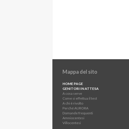
Mappa del sito
HOME PAGE
GENITORI IN ATTESA
A cosa serve
Come si effettua il test
A chi è rivolto
Perché AURORA
Domande frequenti
Amniocentesi
Villocentesi