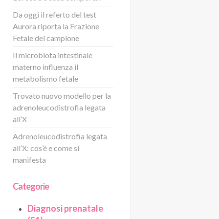
Da oggi il referto del test
Aurora riporta la Frazione
Fetale del campione
Il microbiota intestinale
materno influenza il
metabolismo fetale
Trovato nuovo modello per la
adrenoleucodistrofia legata
all’X
Adrenoleucodistrofia legata
all’X: cos’è e come si
manifesta
Categorie
Diagnosi prenatale