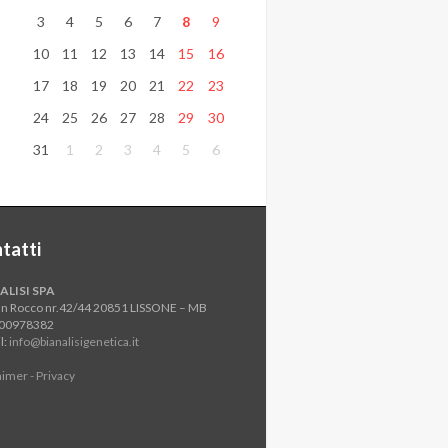
3
4
5
6
7
8
9
10
11
12
13
14
15
16
17
18
19
20
21
22
23
24
25
26
27
28
29
30
31
1
2
3
4
5
6
tatti
ALISI SPA
an Rocco nr.42/44 20851 LISSONE – MB
800978382
l:
info@bianalisigenetica.it
aimer - Privacy