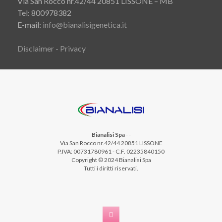
Via San Rocco nr.42/44 20851 LISSONE – MB
Tel: 800978382
E-mail:
info@bianalisigenetica.it
Disclaimer - Privacy
Bianalisi Spa
-
-
Via San Rocco nr.42/44 20851 LISSONE
P.IVA: 00731780961 - C.F. 02235840150
Copyright © 2024 Bianalisi Spa
Tutti i diritti riservati.