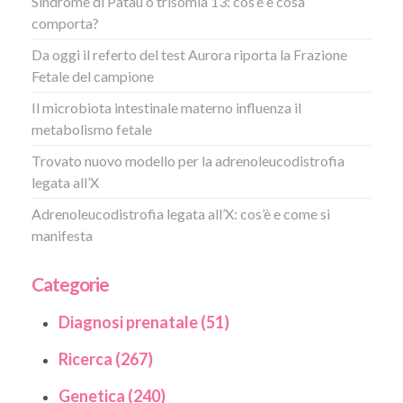
Sindrome di Patau o trisomia 13: cos’è e cosa
comporta?
Da oggi il referto del test Aurora riporta la Frazione
Fetale del campione
Il microbiota intestinale materno influenza il
metabolismo fetale
Trovato nuovo modello per la adrenoleucodistrofia
legata all’X
Adrenoleucodistrofia legata all’X: cos’è e come si
manifesta
Categorie
Diagnosi prenatale (51)
Ricerca (267)
Genetica (240)