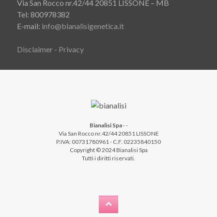
Via San Rocco nr.42/44 20851 LISSONE – MB
Tel: 800978382
E-mail:
info@bianalisigenetica.it
Disclaimer - Privacy
Bianalisi Spa
-
-
Via San Rocco nr.42/44 20851 LISSONE
P.IVA: 00731780961 - C.F. 02235840150
Copyright © 2024 Bianalisi Spa
Tutti i diritti riservati.