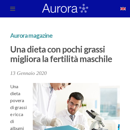
Aurora magazine
Una dieta con pochi grassi
migliora la fertilità maschile
13 Gennaio 2020
Una
dieta
povera
di grassi
e ricca
di
albumi