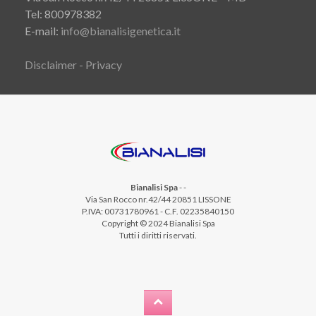
Tel: 800978382
E-mail:
info@bianalisigenetica.it
Disclaimer - Privacy
Bianalisi Spa
-
-
Via San Rocco nr.42/44 20851 LISSONE
P.IVA: 00731780961 - C.F. 02235840150
Copyright © 2024 Bianalisi Spa
Tutti i diritti riservati.