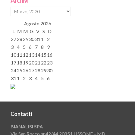
Archivi
Agosto
2026
L
M
M
G
V
S
D
27
28
29
30
31
1
2
3
4
5
6
7
8
9
10
11
12
13
14
15
16
17
18
19
20
21
22
23
24
25
26
27
28
29
30
31
1
2
3
4
5
6
Contatti
BIANALISI SPA
Via San Rocco nr.42/44 20851 LISSONE – MB