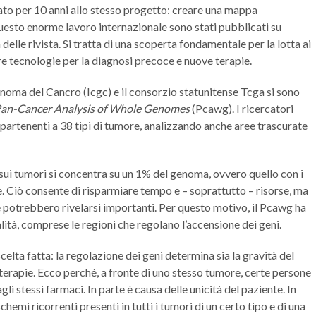
ato per 10 anni allo stesso progetto: creare una mappa
 questo enorme lavoro internazionale sono stati pubblicati su
delle rivista. Si tratta di una scoperta fondamentale per la lotta ai
re tecnologie per la diagnosi precoce e nuove terapie.
noma del Cancro (Icgc) e il consorzio statunitense Tcga si sono
an-Cancer Analysis of Whole Genomes
(Pcawg). I ricercatori
artenenti a 38 tipi di tumore, analizzando anche aree trascurate
 sui tumori si concentra su un 1% del genoma, ovvero quello con i
e. Ciò consente di risparmiare tempo e – soprattutto – risorse, ma
e potrebbero rivelarsi importanti. Per questo motivo, il Pcawg ha
lità, comprese le regioni che regolano l’accensione dei geni.
scelta fatta: la regolazione dei geni determina sia la gravità del
 terapie. Ecco perché, a fronte di uno stesso tumore, certe persone
li stessi farmaci. In parte è causa delle unicità del paziente. In
hemi ricorrenti presenti in tutti i tumori di un certo tipo e di una