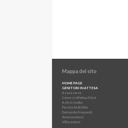
Mappa del sito
HOME PAGE
GENITORI IN ATTESA
A cosa serve
Come si effettua il test
A chi è rivolto
Perché AURORA
Domande frequenti
Amniocentesi
Villocentesi