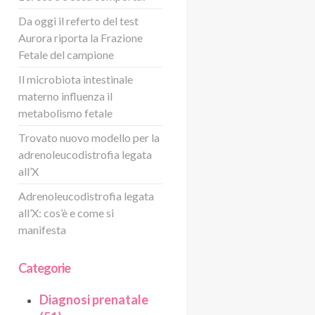
Da oggi il referto del test
Aurora riporta la Frazione
Fetale del campione
Il microbiota intestinale
materno influenza il
metabolismo fetale
Trovato nuovo modello per la
adrenoleucodistrofia legata
all’X
Adrenoleucodistrofia legata
all’X: cos’è e come si
manifesta
Categorie
Diagnosi prenatale