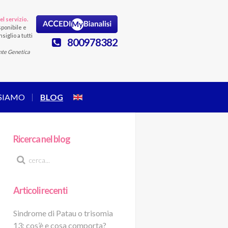
el servizio.
ponibile e
siglio a tutti
800978382
nte Genetica
 SIAMO
BLOG
Ricerca nel blog
Articoli recenti
Sindrome di Patau o trisomia
13: cos’è e cosa comporta?