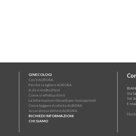
GINECOLOGI
Con
Cos'è AURORA
Perché scegliere AURORA
BIAN
A chi è rivolto il test
Via S
Come si effettua il test
Tel: 
Le informazioni rilevanti per i tuoi pazienti
E-mai
Come leggere il referto AURORA
Accuratezza del test AURORA
Discl
RICHIEDI INFORMAZIONI
CHI SIAMO