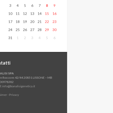
3
4
5
6
7
8
9
10
11
12
13
14
15
16
17
18
19
20
21
22
23
24
25
26
27
28
29
30
31
1
2
3
4
5
6
tatti
ALISI SPA
an Rocco nr.42/44 20851 LISSONE – MB
800978382
l:
info@bianalisigenetica.it
aimer - Privacy