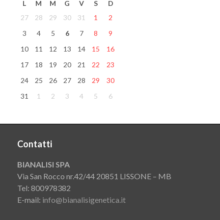
L
M
M
G
V
S
D
27
28
29
30
31
1
2
3
4
5
6
7
8
9
10
11
12
13
14
15
16
17
18
19
20
21
22
23
24
25
26
27
28
29
30
31
1
2
3
4
5
6
Contatti
BIANALISI SPA
Via San Rocco nr.42/44 20851 LISSONE – MB
Tel: 800978382
E-mail:
info@bianalisigenetica.it