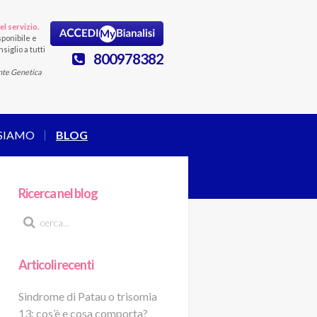
el servizio.
ponibile e
siglio a tutti
800978382
nte Genetica
 SIAMO
BLOG
Ricerca nel blog
Articoli recenti
Sindrome di Patau o trisomia
13: cos’è e cosa comporta?