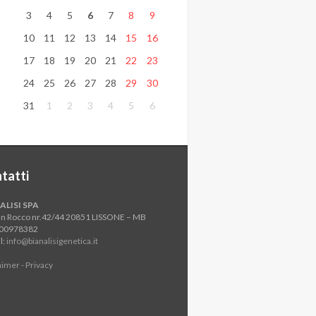
3
4
5
6
7
8
9
10
11
12
13
14
15
16
17
18
19
20
21
22
23
24
25
26
27
28
29
30
31
1
2
3
4
5
6
tatti
ALISI SPA
an Rocco nr.42/44 20851 LISSONE – MB
800978382
l:
info@bianalisigenetica.it
aimer - Privacy