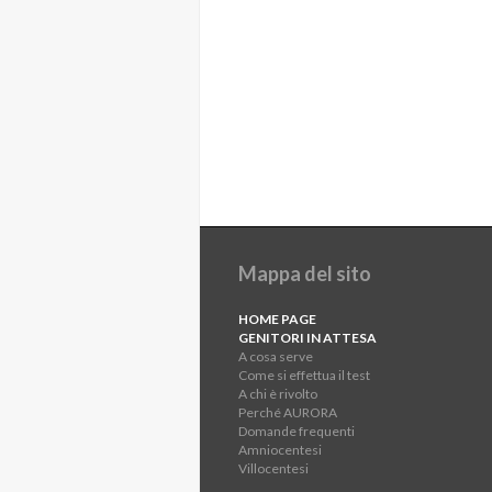
Mappa del sito
HOME PAGE
GENITORI IN ATTESA
A cosa serve
Come si effettua il test
A chi è rivolto
Perché AURORA
Domande frequenti
Amniocentesi
Villocentesi