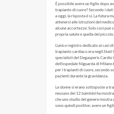
È possibile avere un figlio dopo a
trapianto di cuore? Secondo i dati
a oggi, la risposta è sì. La futur
attenersi alle istruzioni del medic
alcune accortezze. Solo così può 
propria salute e quella del piccolo.
L’unico registro dedicato ai casi d
trapianto cardiaco era negli Stati 
specialisti del Degasperis Cardio
dell’ospedale Niguarda di Milano ha
per i trapianti di cuore, secondo s
pazienti durante la gravidanza.
Le donne si erano sottoposte a trap
nessuno dei 12 bambini ha mostrato
che uno studio del genere mostra u
sono quindi positive: avere un figl