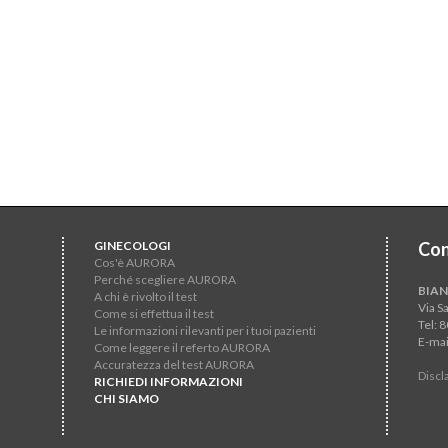
GINECOLOGI
Con
Cos'è AURORA
Perché scegliere AURORA
BIAN
A chi è rivolto il test
Via S
Come si effettua il test
Tel: 
Le informazioni rilevanti per i tuoi pazienti
E-mai
Come leggere il referto AURORA
Accuratezza del test AURORA
Discl
RICHIEDI INFORMAZIONI
CHI SIAMO