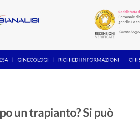
Soddisfatta d
Personale dis
gentile. Lo con
...
Cliente Sorge
ESA
GINECOLOGI
RICHIEDI INFORMAZIONI
CHI
o un trapianto? Si può