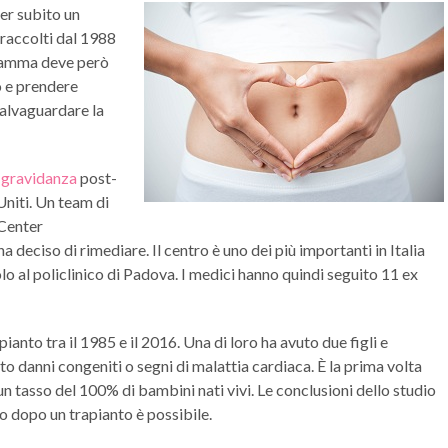
ver subito un
 raccolti dal 1988
a mamma deve però
o e prendere
salvaguardare la
i
gravidanza
post-
Uniti. Un team di
 Center
 deciso di rimediare. Il centro è uno dei più importanti in Italia
olo al policlinico di Padova. I medici hanno quindi seguito 11 ex
ianto tra il 1985 e il 2016. Una di loro ha avuto due figli e
 danni congeniti o segni di malattia cardiaca. È la prima volta
n tasso del 100% di bambini nati vivi. Le conclusioni dello studio
io dopo un trapianto è possibile.