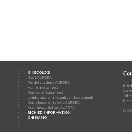
GINECOLOGI
Con
Cos'è AURORA
Perché scegliere AURORA
BIAN
A chi è rivolto il test
Via S
Come si effettua il test
Tel: 
Le informazioni rilevanti per i tuoi pazienti
E-mai
Come leggere il referto AURORA
Accuratezza del test AURORA
Discl
RICHIEDI INFORMAZIONI
CHI SIAMO