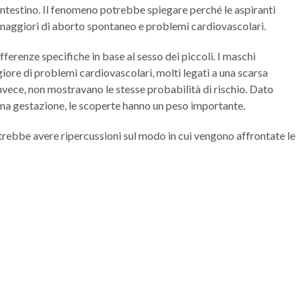
l’intestino. Il fenomeno potrebbe spiegare perché le aspiranti
maggiori di aborto spontaneo e problemi cardiovascolari.
ferenze specifiche in base al sesso dei piccoli. I maschi
re di problemi cardiovascolari, molti legati a una scarsa
nvece, non mostravano le stesse probabilità di rischio. Dato
ima gestazione, le scoperte hanno un peso importante.
otrebbe avere ripercussioni sul modo in cui vengono affrontate le