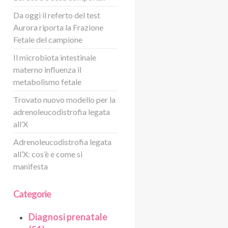
Da oggi il referto del test
Aurora riporta la Frazione
Fetale del campione
Il microbiota intestinale
materno influenza il
metabolismo fetale
Trovato nuovo modello per la
adrenoleucodistrofia legata
all’X
Adrenoleucodistrofia legata
all’X: cos’è e come si
manifesta
Categorie
Diagnosi prenatale