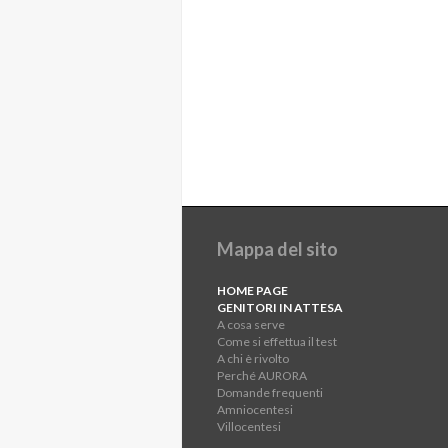
Mappa del sito
HOME PAGE
GENITORI IN ATTESA
A cosa serve
Come si effettua il test
A chi è rivolto
Perché AURORA
Domande frequenti
Amniocentesi
Villocentesi