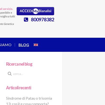
el servizio.
ponibile e
siglio a tutti
800978382
nte Genetica
 SIAMO
BLOG
Ricerca nel blog
Articoli recenti
Sindrome di Patau o trisomia
13: cos’è e cosa comporta?