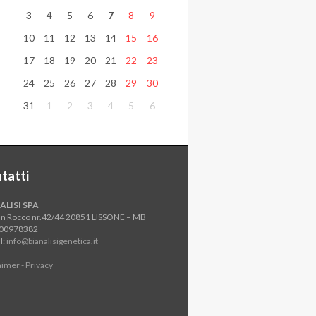
3
4
5
6
7
8
9
10
11
12
13
14
15
16
17
18
19
20
21
22
23
24
25
26
27
28
29
30
31
1
2
3
4
5
6
tatti
ALISI SPA
an Rocco nr.42/44 20851 LISSONE – MB
800978382
l:
info@bianalisigenetica.it
aimer - Privacy