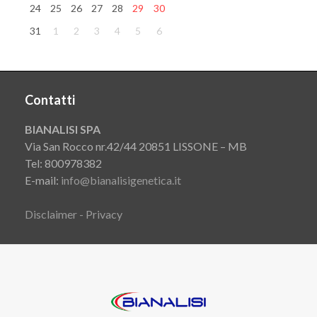
24
25
26
27
28
29
30
31
1
2
3
4
5
6
Contatti
BIANALISI SPA
Via San Rocco nr.42/44 20851 LISSONE – MB
Tel: 800978382
E-mail:
info@bianalisigenetica.it
Disclaimer - Privacy