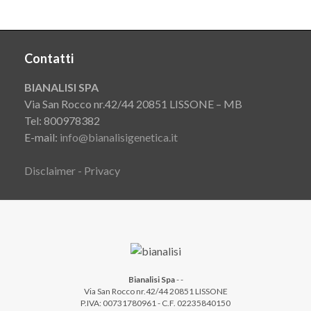
Contatti
BIANALISI SPA
Via San Rocco nr.42/44 20851 LISSONE – MB
Tel: 800978382
E-mail:
info@bianalisigenetica.it
Disclaimer - Privacy
Bianalisi Spa
-
-
Via San Rocco nr.42/44 20851 LISSONE
P.IVA: 00731780961 - C.F. 02235840150