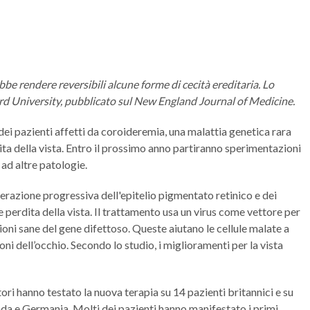
e rendere reversibili alcune forme di cecità ereditaria. Lo
ord University, pubblicato sul New England Journal of Medicine.
 dei pazienti affetti da coroideremia, una malattia genetica rara
ta della vista. Entro il prossimo anno partiranno sperimentazioni
 ad altre patologie.
razione progressiva dell'epitelio pigmentato retinico e dei
 perdita della vista. Il trattamento usa un virus come vettore per
rsioni sane del gene difettoso. Queste aiutano le cellule malate a
oni dell’occhio. Secondo lo studio, i miglioramenti per la vista
atori hanno testato la nuova terapia su 14 pazienti britannici e su
ada e Germania. Molti dei pazienti hanno manifestato i primi