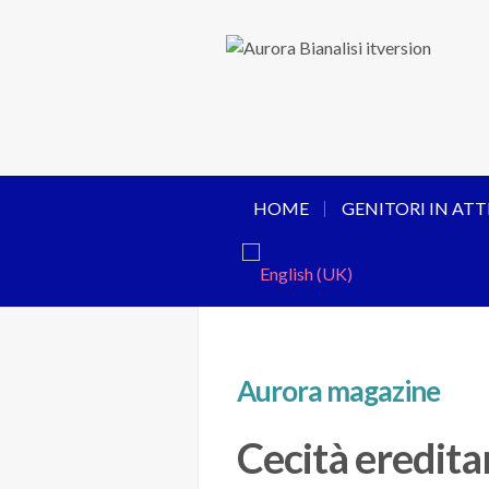
HOME
GENITORI IN ATT
Aurora magazine
Cecità ereditar