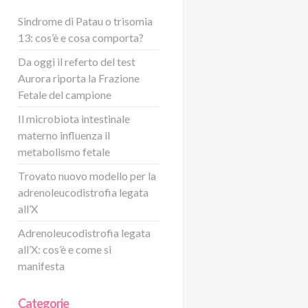
Sindrome di Patau o trisomia
13: cos’è e cosa comporta?
Da oggi il referto del test
Aurora riporta la Frazione
Fetale del campione
Il microbiota intestinale
materno influenza il
metabolismo fetale
Trovato nuovo modello per la
adrenoleucodistrofia legata
all’X
Adrenoleucodistrofia legata
all’X: cos’è e come si
manifesta
Categorie