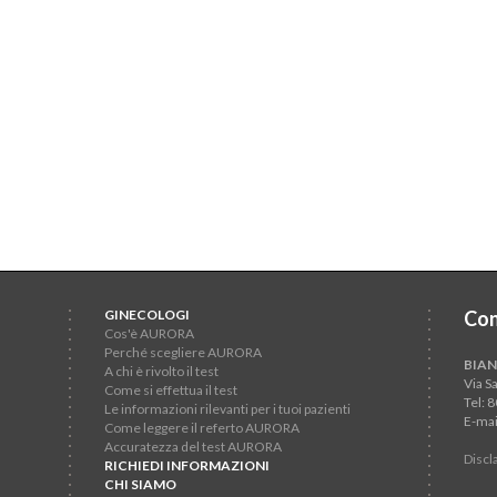
GINECOLOGI
Con
Cos'è AURORA
Perché scegliere AURORA
BIAN
A chi è rivolto il test
Via S
Come si effettua il test
Tel: 
Le informazioni rilevanti per i tuoi pazienti
E-mai
Come leggere il referto AURORA
Accuratezza del test AURORA
Discl
RICHIEDI INFORMAZIONI
CHI SIAMO