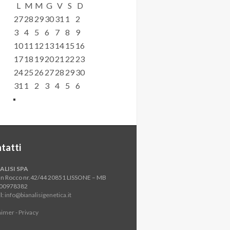
L
M
M
G
V
S
D
27
28
29
30
31
1
2
3
4
5
6
7
8
9
10
11
12
13
14
15
16
17
18
19
20
21
22
23
24
25
26
27
28
29
30
31
1
2
3
4
5
6
tatti
ALISI SPA
an Rocco nr.42/44 20851 LISSONE – MB
800978382
l:
info@bianalisigenetica.it
aimer - Privacy