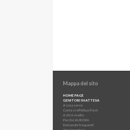
Mappa del sito
HOME PAGE
GENITORI IN ATTESA
A cosa serve
Come si effettua il test
A chi è rivolto
Perché AURORA
Domande frequenti
Amniocentesi