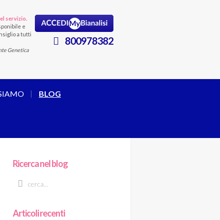
el servizio.
ponibile e
siglio a tutti
800978382
nte Genetica
 SIAMO
BLOG
Ricerca nel blog
Articoli recenti