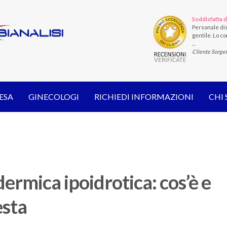
Soddisfatta d
Personale dis
gentile. Lo con
...
Cliente Sorge
ESA
GINECOLOGI
RICHIEDI INFORMAZIONI
CHI
dermica ipoidrotica: cos’è e
esta