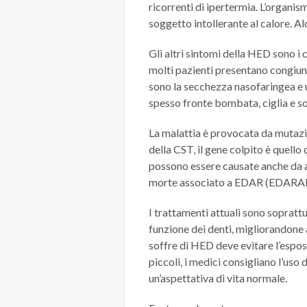
ricorrenti di ipertermia. L’organis
soggetto intollerante al calore. Al
Gli altri sintomi della HED sono i c
molti pazienti presentano congiunt
sono la secchezza nasofaringea e un
spesso fronte bombata, ciglia e sop
La malattia è provocata da mutazi
della CST, il gene colpito è quello
possono essere causate anche da a
morte associato a EDAR (EDARA
I trattamenti attuali sono sopratt
funzione dei denti, migliorandone 
soffre di HED deve evitare l’espos
piccoli, i medici consigliano l’us
un’aspettativa di vita normale.