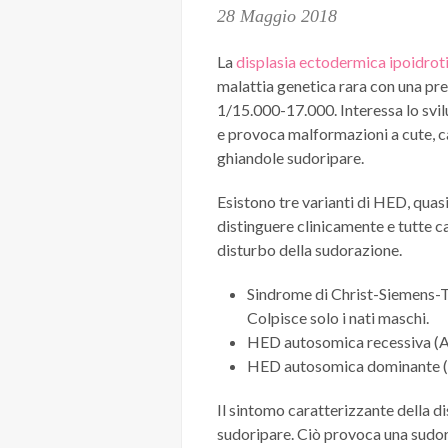
28 Maggio 2018
La
displasia ectodermica ipoidrot
malattia genetica rara con una pre
1/15.000-17.000. Interessa lo sv
e provoca malformazioni a cute, ca
ghiandole sudoripare.
Esistono tre varianti di HED, quasi
distinguere clinicamente e tutte c
disturbo della sudorazione.
Sindrome di Christ-Siemens-T
Colpisce solo i nati maschi.
HED autosomica recessiva (A
HED autosomica dominante 
Il sintomo caratterizzante della d
sudoripare. Ciò provoca una sudora