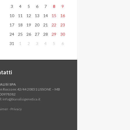
3
4
5
6
7
8
9
10
11
12
13
14
15
16
17
18
19
20
21
22
23
24
25
26
27
28
29
30
31
1
2
3
4
5
6
tatti
ALISI SPA
an Rocco nr.42/44 20851 LISSONE – MB
800978382
l:
info@bianalisigenetica.it
aimer - Privacy