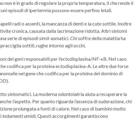
mo non è in grado di regolare la propria temperatura, il che rende il
cuni episodi di ipertermia possono essere perfino letali.
apelli radi o assenti, la mancanza di denti e la cute sottile. Inoltre
ivite cronica, causata dalla lacrimazione ridotta. Altri sintomi
a serie di episodi simil-asmatici. Chi soffre della malattia ha
racciglia sottili, rughe intorno agli occhi.
oni dei geni responsabili per l’ectodisplasina/NF-κB. Nel caso
 che codifica per la proteina ectodisplasina-A. Le altre due forse
nomalie nel gene che codifica per la proteina del dominio di
DD).
utto sintomatici. La moderna odontoiatria aiuta a recuperare la
anche l’aspetto. Per quanto riguarda l’assenza di sudorazione, chi
izione prolungata a fonti di calore. Nel caso di bambini molto
o di indumenti umidi. Questi accorgimenti garantiscono