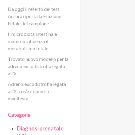
Da oggi il referto del test
Aurora riporta la Frazione
Fetale del campione
Il microbiota intestinale
materno influenza il
metabolismo fetale
Trovato nuovo modello per la
adrenoleucodistrofia legata
all’X
Adrenoleucodistrofia legata
all’X: cos’è e come si
manifesta
Categorie
Diagnosi prenatale