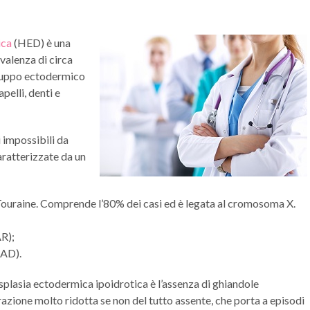
ica
(HED) è una
valenza di circa
iluppo ectodermico
pelli, denti e
 impossibili da
aratterizzate da un
ouraine. Comprende l’80% dei casi ed è legata al cromosoma X.
R);
(AD).
isplasia ectodermica ipoidrotica è l’assenza di ghiandole
zione molto ridotta se non del tutto assente, che porta a episodi