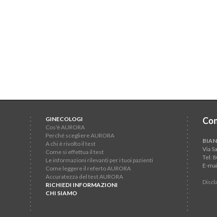
GINECOLOGI
Con
Cos'è AURORA
Perché scegliere AURORA
BIAN
A chi è rivolto il test
Via S
Come si effettua il test
Tel: 
Le informazioni rilevanti per i tuoi pazienti
E-mai
Come leggere il referto AURORA
Accuratezza del test AURORA
Discl
RICHIEDI INFORMAZIONI
CHI SIAMO