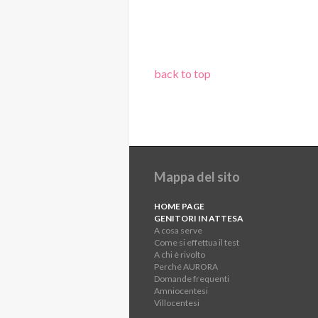
back to top
Mappa del sito
HOME PAGE
GENITORI IN ATTESA
A cosa serve
Come si effettua il test
A chi è rivolto
Perché AURORA
Domande frequenti
Amniocentesi
Villocentesi