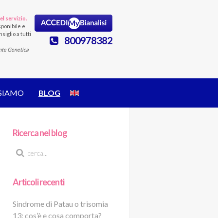
el servizio.
ponibile e
siglio a tutti
800978382
nte Genetica
 SIAMO
BLOG
Ricerca nel blog
Articoli recenti
Sindrome di Patau o trisomia
13: cos’è e cosa comporta?