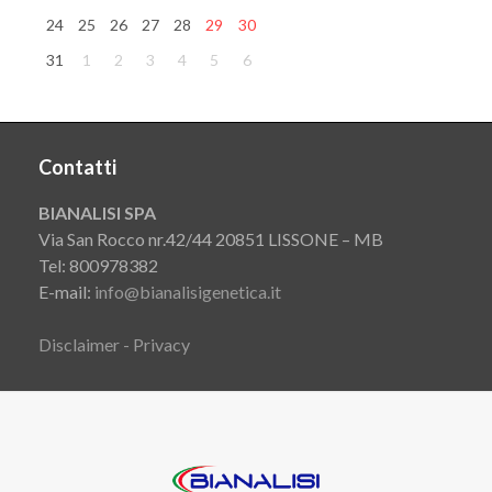
24
25
26
27
28
29
30
31
1
2
3
4
5
6
Contatti
BIANALISI SPA
Via San Rocco nr.42/44 20851 LISSONE – MB
Tel: 800978382
E-mail:
info@bianalisigenetica.it
Disclaimer - Privacy