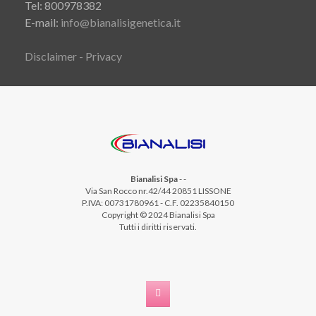
Tel: 800978382
E-mail:
info@bianalisigenetica.it
Disclaimer - Privacy
Bianalisi Spa
-
-
Via San Rocco nr.42/44 20851 LISSONE
P.IVA: 00731780961 - C.F. 02235840150
Copyright © 2024 Bianalisi Spa
Tutti i diritti riservati.