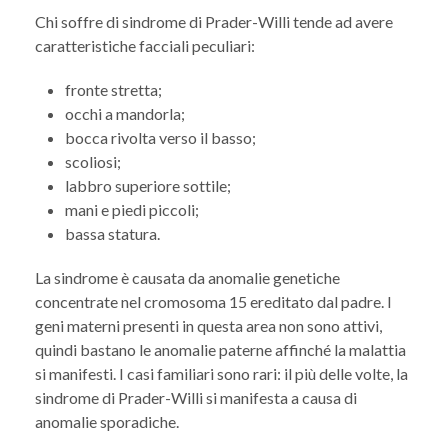
Chi soffre di sindrome di Prader-Willi tende ad avere
caratteristiche facciali peculiari:
fronte stretta;
occhi a mandorla;
bocca rivolta verso il basso;
scoliosi;
labbro superiore sottile;
mani e piedi piccoli;
bassa statura.
La sindrome è causata da anomalie genetiche
concentrate nel cromosoma 15 ereditato dal padre. I
geni materni presenti in questa area non sono attivi,
quindi bastano le anomalie paterne affinché la malattia
si manifesti. I casi familiari sono rari: il più delle volte, la
sindrome di Prader-Willi si manifesta a causa di
anomalie sporadiche.