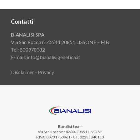
Contatti
BIANALISI SPA
Via San Rocco nr.42/44 20851 LISSONE – MB
Tel: 800978382
E-mail:
info@bianalisigenetica.it
Disclaimer - Privacy
Bianalisi Spa
-
-
Via San Rocco nr.42/44 20851 LISSONE
P.IVA: 00731780961 - C.F. 02235840150