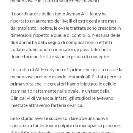
menopausa e lo stato di salute delle pazienti.
Il coordinatore dello studio Ayman Al-Hendy ha
riportato un aumento dei livelli di estrogeni a tre mesi
dal trapianto. Inoltre, le ovaie trattate sono cresciute in
dimensioni rispetto a quelle di controllo. Nessuna delle
due donne ha dato segno di complicazioni o effetti
collaterali. Secondo i ricercatori, è possibile che le
donne tornino fertili e siano in grado di concepire.
Lo studio di Al-Hendy non è il primo che mira a curare la
menopausa precoce usando le staminali. È stata però la
prima volta che i ricercatori hanno iniettato le cellule
staminali direttamente nelle ovaie. In un test della
Clinica Ivi di Valencia, infatti, gli studiosi le avevano
iniettate attraverso l’arteria ovarica.
Se lo studio avesse successo, darebbe una nuova
speranza a tante donne colpite da menopausa precoce.
Potrebbe inoltre aiutare quante incorrono in questa