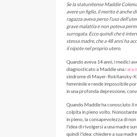
Se la statunitense Maddie Coleman
avere un figlio, il merito è anche d
ragazza aveva perso l’uso dell’ute
grave malattia e non poteva perm
surrogata. Ecco quindi che è inter
stessa madre, che a 48 anni ha acc
il nipote nel proprio utero.
Quando aveva 14 anni, i medici a
diagnosticato a Maddie una
rara 
sindrome di Mayer-Rokitansky-Kus
femminile e rende impossibile por
in una profonda depressione, convi
Quando Maddie ha conosciuto il mar
colpita in pieno volto. Nonostante 
in pieno, la consapevolezza di non 
l’idea di rivolgersi a una madre sur
quindi l’idea: chiedere a sua madre