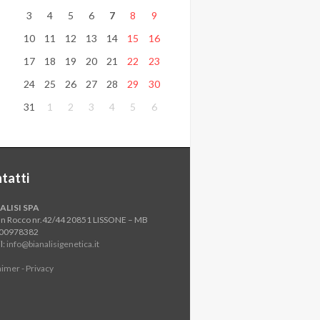
3
4
5
6
7
8
9
10
11
12
13
14
15
16
17
18
19
20
21
22
23
24
25
26
27
28
29
30
31
1
2
3
4
5
6
tatti
ALISI SPA
an Rocco nr.42/44 20851 LISSONE – MB
800978382
l:
info@bianalisigenetica.it
aimer - Privacy