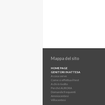
Mappa del sito
HOME PAGE
GENITORI IN ATTESA
A cosa serve
Come si effettua il test
A chi è rivolto
Perché AURORA
Domande frequenti
Amniocentesi
Villocentesi