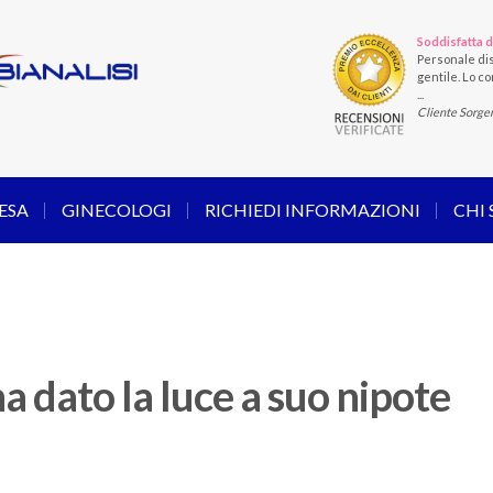
Soddisfatta d
Personale dis
gentile. Lo con
...
Cliente Sorge
ESA
GINECOLOGI
RICHIEDI INFORMAZIONI
CHI
a dato la luce a suo nipote