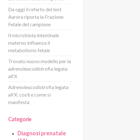
Da oggi il referto del test
Aurora riporta la Frazione
Fetale del campione
Il microbiota intestinale
materno influenza il
metabolismo fetale
Trovato nuovo modello per la
adrenoleucodistrofia legata
all’X
Adrenoleucodistrofia legata
all’X: cos’è e come si
manifesta
Categorie
Diagnosi prenatale