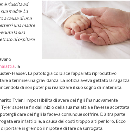
 è riuscita ad
i sua madre. La
ro a causa di una
ettersi una madre
venuta la sua
ettato di ospitare
vevano
malattia
, la
ter-Hauser. La patologia colpisce l’apparato riproduttivo
tare a termine una gravidanza. La notizia aveva gettato la ragazza
ncendola di non poter più realizzare il suo sogno di maternità.
ito Tyler, l’impossibilità di avere dei figli l’ha nuovamente
Tyler sapesse fin dall’inizio della sua malattia e l’avesse accettata
potergli dare dei figli la faceva comunque soffrire. D’altra parte
rogata era infattibile, a causa dei costi troppo alti per loro. Ecco
 di portare in grembo il nipote e di fare da surrogata.