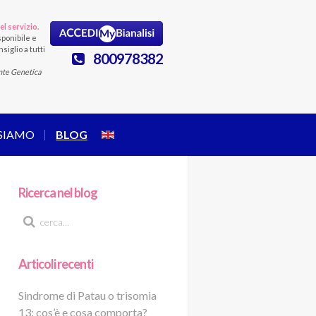
el servizio.
ponibile e
siglio a tutti
800978382
nte Genetica
 SIAMO
BLOG
Ricerca nel blog
Articoli recenti
Sindrome di Patau o trisomia
13: cos’è e cosa comporta?