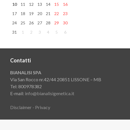
10
11
12
13
14
15
16
17
18
19
20
21
22
23
24
25
26
27
28
29
30
31
1
2
3
4
5
6
Contatti
BIANALISI SPA
Via San Rocco nr.42/44 20851 LISSONE – MB
Tel: 800978382
E-mail:
info@bianalisigenetica.it
Disclaimer - Privacy