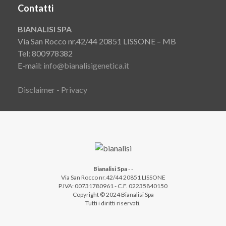
Contatti
BIANALISI SPA
Via San Rocco nr.42/44 20851 LISSONE – MB
Tel: 800978382
E-mail:
info@bianalisigenetica.it
Disclaimer - Privacy
Bianalisi Spa
-
-
Via San Rocco nr.42/44 20851 LISSONE
P.IVA: 00731780961 - C.F. 02235840150
Copyright © 2024 Bianalisi Spa
Tutti i diritti riservati.