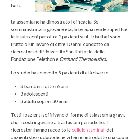
beta
talassemia ne ha dimostrato l’efficacia. Se
somministrata in giovane età, la terapia rende superflue
le trasfusioni per oltre 3 pazienti su 4. I risultati sono
frutto di un lavoro di oltre 10 anni, condotto da
ricercatori dell’Università San Raffaele, della
Fondazione Telethon e
Orchard Therapeutics
.
Lo studio ha coinvolto 9 pazienti di età diverse:
3 bambini sotto i 6 anni;
3 adolescenti;
3 adulti sopra i 30 anni.
Tutti i pazienti soffrivano di forme di talassemia gravi,
che li costringevano a trasfusioni periodiche. I
ricercatori hanno raccolto le
cellule staminali
dei
pazienti stessi, dopodiché vi hanno introdotto una copia