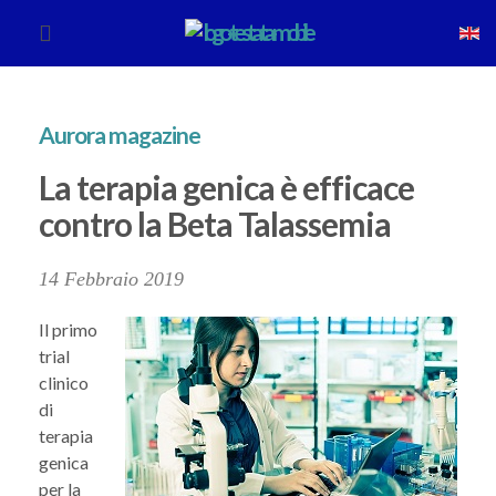
Aurora magazine
La terapia genica è efficace
contro la Beta Talassemia
14 Febbraio 2019
Il primo
trial
clinico
di
terapia
genica
per la