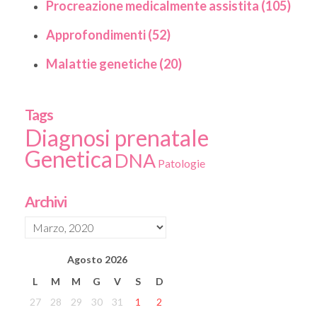
Procreazione medicalmente assistita (105)
Approfondimenti (52)
Malattie genetiche (20)
Tags
Diagnosi prenatale
Genetica
DNA
Patologie
Archivi
Agosto
2026
L
M
M
G
V
S
D
27
28
29
30
31
1
2